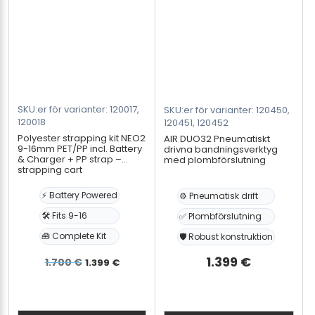
SKU:er för varianter: 120017,
SKU:er för varianter: 120450,
120018
120451, 120452
Polyester strapping kit NEO2
AIR DUO32 Pneumatiskt
9-16mm PET/PP incl. Battery
drivna bandningsverktyg
& Charger + PP strap –
med plombförslutning
strapping cart
⚡ Battery Powered
⚙️ Pneumatisk drift
🛠️ Fits 9-16
✅ Plombförslutning
🧰 Complete Kit
🛡️ Robust konstruktion
Det
Det
1.399
€
1.700
€
1.399
€
ursprungliga
nuvarande
priset
priset