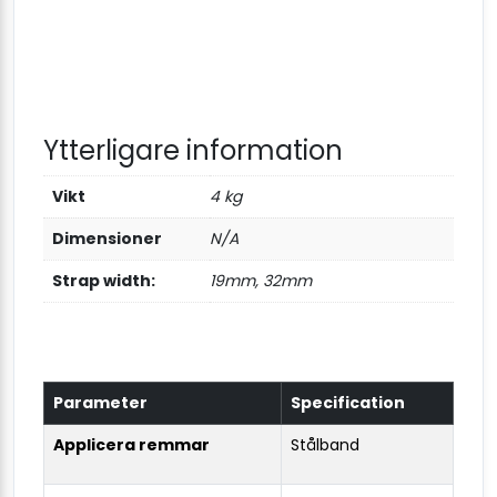
Ytterligare information
Vikt
4 kg
Dimensioner
N/A
Strap width:
19mm, 32mm
Parameter
Specification
Applicera remmar
Stålband