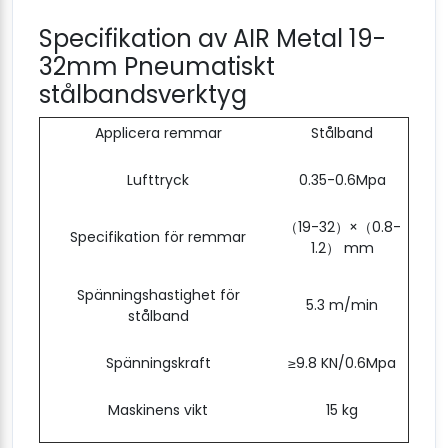
Specifikation av AIR Metal 19-
32mm Pneumatiskt
stålbandsverktyg
Applicera remmar
Stålband
Lufttryck
0.35-0.6Mpa
（19-32）×（0.8-
Specifikation för remmar
1.2） mm
Spänningshastighet för
5.3 m/min
stålband
Spänningskraft
≥9.8 KN/0.6Mpa
Maskinens vikt
15 kg