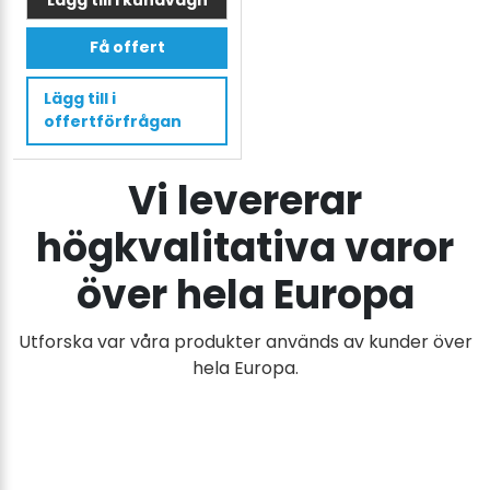
Den
Få offert
här
produkten
Lägg till i
har
offertförfrågan
flera
varianter.
Vi levererar
De
olika
högkvalitativa varor
alternativen
kan
över hela Europa
väljas
på
Utforska var våra produkter används av kunder över
produktsidan
hela Europa.