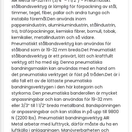
AIR Metal 19-32mm (3/4″ – 1 1/2″) – Pneumatiskt
stålbandsverktyg är lämplig för förpackning av stål,
timmer, tegel, fiber, pallar och andra tunga och
instabila föremål.Den används inom
pappersindustrin, aluminiumindustrin, stålindustrin,
trä, träförpackningar, kemiska fibrer, bomull, tobak,
kemikalier, metallindustrin och så vidare.
Pneumatiskt stålbandsverktyg kan användas för
stålband som är 19-32 mm breda.Det Pneumatiskt
stålbandsverktyg är ett prisvärt, lätt och kraftfullt
verktyg att ha med sig. Denna pneumatiska
bandningsmaskin kan användas med en hand om
det pneumatiska verktyget är fäst på tråden.Det är i
alla fall ett av de lättaste pneumatiska
bandningsverktygen i den här kategorin och
styrkorna. Den pneumatiska banderollen är mycket
anpassningsbar och kan användas för 19-32 mm
eller 3/3″ till 1 1/2″ breda metallband. Bandspänningen
är anpassningsbar och kan ställas in på upp till 9800
N (2200 lbs). Pneumatiskt bandningsverktyg AIR
Metal arbetar med lufttryck, därför måste du ha en
luftkälla i anläggningen. Manövrerbarheten och