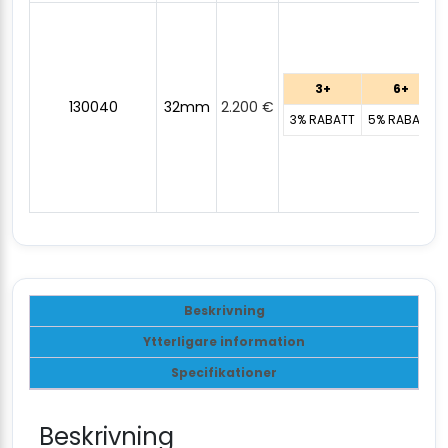
3+
6+
130040
32mm
2.200
€
3% RABATT
5% RABATT
Beskrivning
Ytterligare information
Specifikationer
Beskrivning