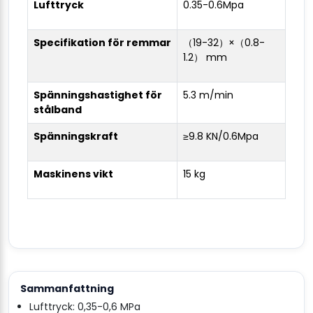
Lufttryck
0.35-0.6Mpa
Specifikation för remmar
（19-32）×（0.8-
1.2） mm
Spänningshastighet för
5.3 m/min
stålband
Spänningskraft
≥9.8 KN/0.6Mpa
Maskinens vikt
15 kg
Sammanfattning
Lufttryck: 0,35-0,6 MPa