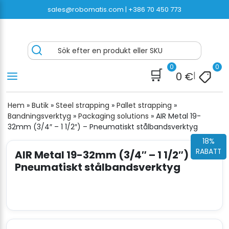
Hoppa
sales@robomatis.com |
+386 70 450 773
till
innehåll
ROBOMATIS®
Battery Strapping Tools and Packing Machines
Sök efter en produkt eller SKU
Delivered Fast and Free
0
0
🛒
0
€
|
Hem
»
Butik
»
Steel strapping
»
Pallet strapping
»
Bandningsverktyg
»
Packaging solutions
»
AIR Metal 19-
32mm (3/4″ – 1 1/2″) – Pneumatiskt stålbandsverktyg
18%
RABATT
AIR Metal 19-32mm (3/4″ – 1 1/2″) –
Pneumatiskt stålbandsverktyg