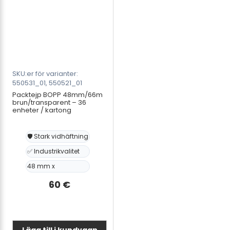
Laddare
mängd
SKU:er för varianter:
550531_01, 550521_01
Packtejp BOPP 48mm/66m
brun/transparent – 36
enheter / kartong
🛡️ Stark vidhäftning
✅ Industrikvalitet
48 mm x
60
€
Lägg till i kundvagn