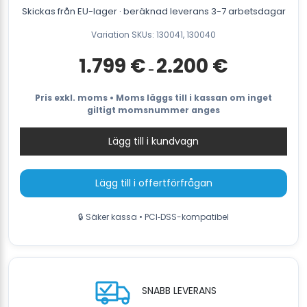
Skickas från EU-lager · beräknad leverans 3-7 arbetsdagar
Variation SKUs: 130041, 130040
Prisintervall:
1.799
€
2.200
€
–
1.799 €
till
2.200 €
Pris exkl. moms • Moms läggs till i kassan om inget
giltigt momsnummer anges
Lägg till i kundvagn
Lägg till i offertförfrågan
🔒 Säker kassa • PCI‑DSS-kompatibel
SNABB LEVERANS