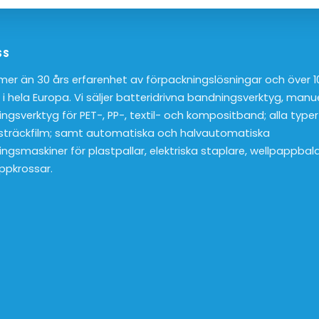
SS
 mer än 30 års erfarenhet av förpackningslösningar och över 
 i hela Europa. Vi säljer batteridrivna bandningsverktyg, manu
ngsverktyg för PET-, PP-, textil- och kompositband; alla typer
sträckfilm; samt automatiska och halvautomatiska
ngsmaskiner för plastpallar, elektriska staplare, wellpappbal
ppkrossar.