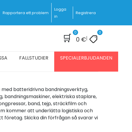
Logga
Rapportera ett problem
Registrera
in
0
0
🛒
|
0
€
SSA
FALLSTUDIER
SPECIALERBJUDANDEN
dig med batteridrivna bandningsverktyg,
, bandningsmaskiner, elektriska staplare,
ngpressar, band, tejp, sträckfilm och
m kommer att underlätta logistiska och
t företag. Skicka din förfrågan så svarar vi