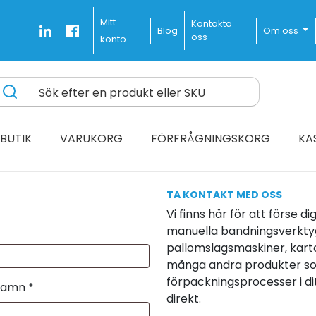
Mitt
Kontakta
Blog
Om oss
oss
konto
Sök efter en produkt eller SKU
ines Delivered Fast and Free
BUTIK
VARUKORG
FÖRFRÅGNINGSKORG
KA
TA
KONTAKT
MED OSS
Vi finns här för att förse 
manuella bandningsverktyg
pallomslagsmaskiner, karto
många andra produkter so
förpackningsprocesser i dit
namn *
direkt.