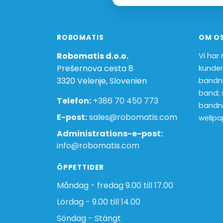
ROBOMATIS
OM O
Robomatis d.o.o.
Vi har
Prešernova cesta 8
kunder
3320 Velenje, Slovenien
bandni
band; 
Telefon:
+386 70 450 773
bandni
E-post:
sales@robomatis.com
wellpa
Administrations-e-post:
info@robomatis.com
ÖPPETTIDER
Måndag - fredag 9.00 till 17.00
Lördag - 9.00 till 14.00
Söndag - Stängt