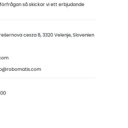
förfrågan så skickar vi ett erbjudande
rešernova cesza 8, 3320 Velenje, Slovenien
.com
fo@robomatis.com
:00