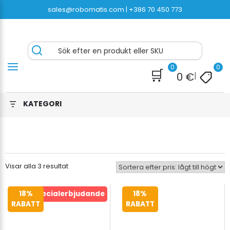
Hoppa
sales@robomatis.com |
+386 70 450 773
till
innehåll
ROBOMATIS®
Battery Strapping Tools and Packing Machines
Sök efter en produkt eller SKU
Delivered Fast and Free
0
0
🛒
0
€
|
KATEGORI
Sorterade
Visar alla 3 resultat
efter
pris:
18%
Specialerbjudande
18%
lågt
RABATT
RABATT
till
högt