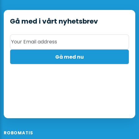
Load
-
Bag
Gå med i vårt nyhetsbrev
Height:
60cm
Your Email address
mängd
ROBOMATIS