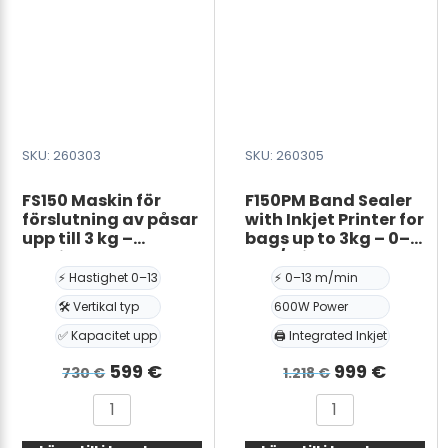
SKU: 260303
SKU: 260305
FS150 Maskin för
F150PM Band Sealer
förslutning av påsar
with Inkjet Printer for
upp till 3 kg –
bags up to 3kg – 0–
Vertikal typ, 0–13
13m/min, 600W
m/min
⚡ Hastighet 0–13
⚡ 0–13 m/min
🛠️ Vertikal typ
600W Power
✅ Kapacitet upp
🖨️ Integrated Inkjet
Det
Det
Det
Det
599
€
999
€
730
€
1.218
€
ursprungliga
nuvarande
ursprunglig
nuvar
FS150
F150PM
priset
priset
priset
priset
Maskin
Band