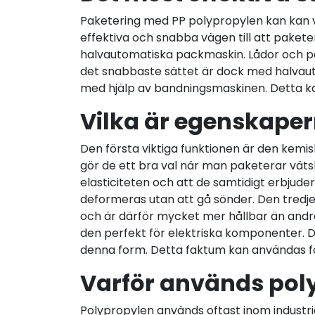
Paketering med PP polypropylen kan kan va
effektiva och snabba vägen till att paket
halvautomatiska packmaskin. Lådor och p
det snabbaste sättet är dock med halvaut
med hjälp av bandningsmaskinen. Detta ka
Vilka är egenskape
Den första viktiga funktionen är den kemi
gör de ett bra val när man paketerar väts
elasticiteten och att de samtidigt erbjud
deformeras utan att gå sönder. Den tredje
och är därför mycket mer hållbar än andra 
den perfekt för elektriska komponenter. 
denna form. Detta faktum kan användas för 
Varför används poly
Polypropylen används oftast inom industrie