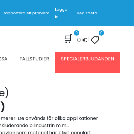
Logga
Rapportera ett problem
Registrera
in
0
0
🛒
|
0
€
SSA
FALLSTUDIER
SPECIALERBJUDANDEN
e)
)
merer. De används för olika applikationer
inkluderande bilindustrin m.m…
pylen som material har blivit populärt