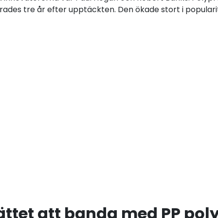
des tre år efter upptäckten. Den ökade stort i populari
sättet att banda med PP po