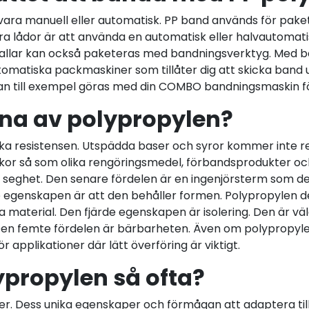
ra manuell eller automatisk. PP band används för paket
era lådor är att använda en automatisk eller halvautomati
allar kan också paketeras med bandningsverktyg. Med ba
omatiska packmaskiner som tillåter dig att skicka ban
n till exempel göras med din COMBO bandningsmaskin för
rna av polypropylen?
ska resistensen. Utspädda baser och syror kommer inte re
kor så som olika rengöringsmedel, förbandsprodukter och
er seghet. Den senare fördelen är en ingenjörsterm som d
 egenskapen är att den behåller formen. Polypropylen de
material. Den fjärde egenskapen är isolering. Den är väldi
Den femte fördelen är bärbarheten. Även om polypropylen
applikationer där lätt överföring är viktigt.
propylen så ofta?
r. Dess unika egenskaper och förmågan att adaptera till o