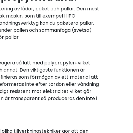
ering av lådor, paket och pallar. Den mest
sk maskin, som till exempel HIPO
ndningsverktyg kan du paketera pallar,
d under pallen och sammanfoga (svetsa)
 pallar.
agera så lätt med polypropylen, vilket
 annat. Den viktigaste funktionen är
efinieras som förmågan av ett material att
formeras inte efter torsion eller vändning
gt resistent mot elektricitet vilket gör
 är transparent så produceras den inte i
lika tillverkningstekniker gör att den