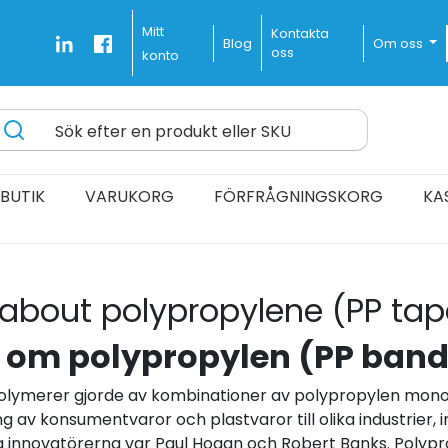
Mitt
Kontakta
Blog
Om oss
oss
konto
Sök efter en produkt eller SKU
ines Delivered Fast and Free
BUTIK
VARUKORG
FÖRFRÅGNINGSKORG
KA
 about polypropylene (PP tap
a om polypropylen (PP band
 polymerer gjorde av kombinationer av polypropylen mono
 av konsumentvaror och plastvaror till olika industrier, 
 innovatörerna var Paul Hogan och Robert Banks. Polypro