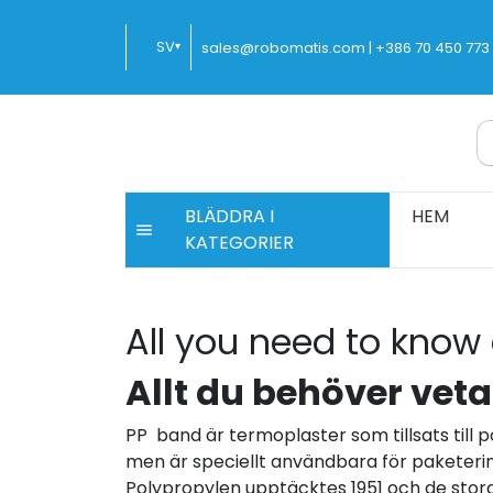
Hoppa
till
SV
sales@robomatis.com |
+386 70 450 773
▾
innehåll
ROBOMATIS®
Battery Strapping Tools and Packing Mach
BLÄDDRA I
HEM
KATEGORIER
All you need to know
Allt du behöver vet
PP band är termoplaster som tillsats till
men är speciellt användbara för paketering
Polypropylen upptäcktes 1951 och de stora