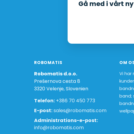
Gå med i vårt n
ROBOMATIS
OM O
Robomatis d.o.o.
Vi har
Prešernova cesta 8
kunder
3320 Velenje, Slovenien
bandni
band; 
Telefon:
+386 70 450 773
bandni
E-post:
sales@robomatis.com
wellpa
Administrations-e-post:
info@robomatis.com