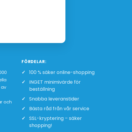
FÖRDELAR:
100 % säker online-shopping
1000
ella
INGET minimivärde för
 av
beställning
Snabba leveranstider
ar och
Bästa råd från vår service
SSL-kryptering – säker
shopping!