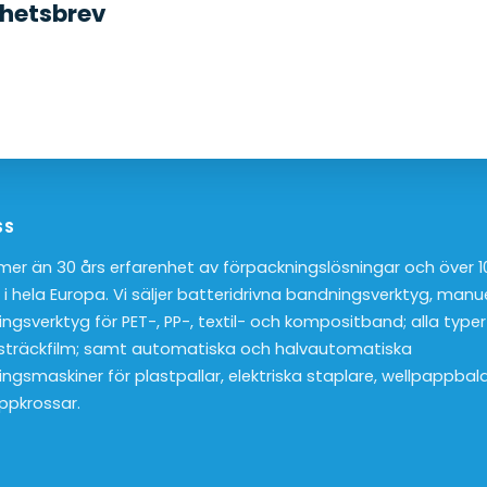
yhetsbrev
SS
 mer än 30 års erfarenhet av förpackningslösningar och över 
 i hela Europa. Vi säljer batteridrivna bandningsverktyg, manu
ngsverktyg för PET-, PP-, textil- och kompositband; alla typer
sträckfilm; samt automatiska och halvautomatiska
ngsmaskiner för plastpallar, elektriska staplare, wellpappbal
ppkrossar.