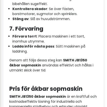
bibehållen sugeffekt.
Kontrollera skador
: Se över fästen,
borstmotorer, sugmotor och sprinklers.
Stäng av
: Slå av huvudströmmen.
7. Förvaring
Förvara torrt
: Placera maskinen i ett torrt,
inomhus utrymme.
Ladda inför nästa pass
: Sätt maskinen på
laddning.
Genom att följa dessa steg kan
SMITH JB1350
åkbar sopmaskin
användas effektivt och hållas i
utmärkt skick över tid.
Pris för åkbar sopmaskin
SMITH JB1350 åkbar sopmaskin
är en kraftfull och
kostnadseffektiv lösning för industriella och
kommersiella städbehov och erbjuder utmärkt