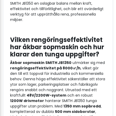
SMITH JB1350 en oslagbar balans mellan kraft,
effektivitet och tillförlitlighet, och blir ett ovärderligt
verktyg för att upprätthålla rena, professionella
miljöer.
Vilken rengöringseffektivitet
har åkbar sopmaskin och hur
klarar den tunga uppgifter?
Åkbar sopmaskin SMITH JB1350
utmärker sig med
rengöringseffektivitet på 8000㎡/h
, vilket gör
den till ett toppval för industriella och kommersiella
behov. Denna höga effektivitet säkerställer att stora
ytor som lager, parkeringsplatser och fabriksgolv
rengörs snabbt och noggrant. Utrustad med ett
kraftfullt
48V/2200W-system
och en robust
1200W drivmotor
hanterar SMITH JB1350 tunga
uppgifter utan problem. Med
1350 mm sopbredd
,
kompletterad av dubbla
500 mm sidoborstar
,