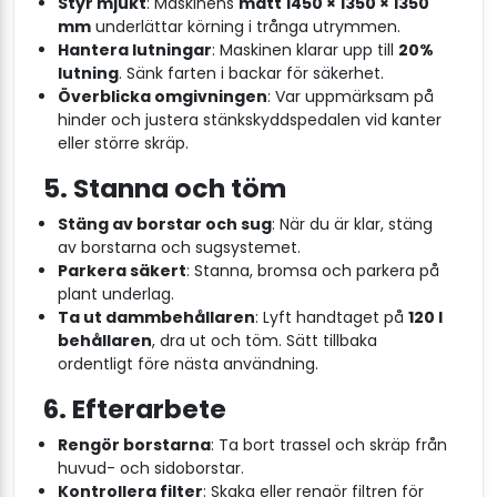
Styr mjukt
: Maskinens
mått 1450 × 1350 × 1350
mm
underlättar körning i trånga utrymmen.
Hantera lutningar
: Maskinen klarar upp till
20%
lutning
. Sänk farten i backar för säkerhet.
Överblicka omgivningen
: Var uppmärksam på
hinder och justera stänkskyddspedalen vid kanter
eller större skräp.
5. Stanna och töm
Stäng av borstar och sug
: När du är klar, stäng
av borstarna och sugsystemet.
Parkera säkert
: Stanna, bromsa och parkera på
plant underlag.
Ta ut dammbehållaren
: Lyft handtaget på
120 l
behållaren
, dra ut och töm. Sätt tillbaka
ordentligt före nästa användning.
6. Efterarbete
Rengör borstarna
: Ta bort trassel och skräp från
huvud- och sidoborstar.
Kontrollera filter
: Skaka eller rengör filtren för