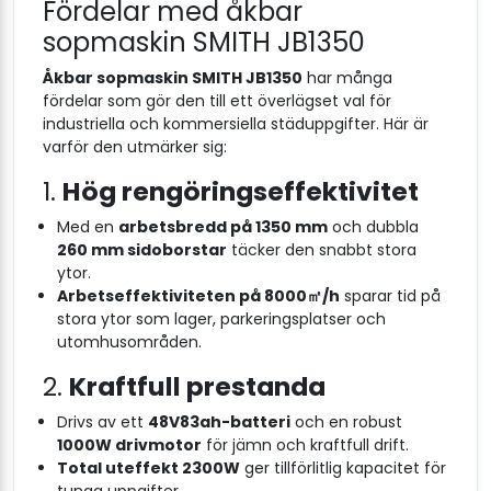
Fördelar med åkbar
sopmaskin SMITH JB1350
Åkbar sopmaskin SMITH JB1350
har många
fördelar som gör den till ett överlägset val för
industriella och kommersiella städuppgifter. Här är
varför den utmärker sig:
1.
Hög rengöringseffektivitet
Med en
arbetsbredd på 1350 mm
och dubbla
260 mm sidoborstar
täcker den snabbt stora
ytor.
Arbetseffektiviteten på 8000㎡/h
sparar tid på
stora ytor som lager, parkeringsplatser och
utomhusområden.
2.
Kraftfull prestanda
Drivs av ett
48V83ah-batteri
och en robust
1000W drivmotor
för jämn och kraftfull drift.
Total uteffekt 2300W
ger tillförlitlig kapacitet för
tunga uppgifter.