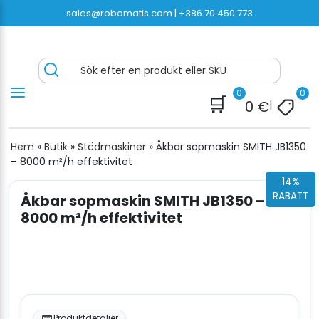
Hoppa
sales@robomatis.com |
+386 70 450 773
till
innehåll
ROBOMATIS®
Battery Strapping Tools and Packing Machines
Sök efter en produkt eller SKU
Delivered Fast and Free
0
0
🛒
0
€
|
Hem
»
Butik
»
Städmaskiner
»
Åkbar sopmaskin SMITH JB1350
– 8000 m²/h effektivitet
14%
RABATT
Åkbar sopmaskin SMITH JB1350 –
8000 m²/h effektivitet
Produktdetaljer