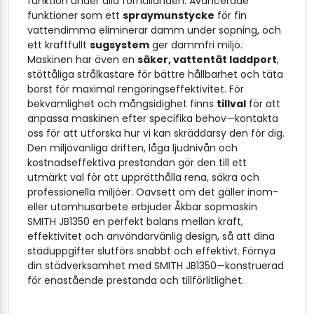
funktion under alla förhållanden. Avancerade
funktioner som ett
spraymunstycke
för fin
vattendimma eliminerar damm under sopning, och
ett kraftfullt
sugsystem
ger dammfri miljö.
Maskinen har även en
säker, vattentät laddport
,
stöttåliga strålkastare för bättre hållbarhet och täta
borst för maximal rengöringseffektivitet. För
bekvämlighet och mångsidighet finns
tillval
för att
anpassa maskinen efter specifika behov—kontakta
oss för att utforska hur vi kan skräddarsy den för dig.
Den miljövänliga driften, låga ljudnivån och
kostnadseffektiva prestandan gör den till ett
utmärkt val för att upprätthålla rena, säkra och
professionella miljöer. Oavsett om det gäller inom-
eller utomhusarbete erbjuder Åkbar sopmaskin
SMITH JB1350 en perfekt balans mellan kraft,
effektivitet och användarvänlig design, så att dina
städuppgifter slutförs snabbt och effektivt. Förnya
din städverksamhet med SMITH JB1350—konstruerad
för enastående prestanda och tillförlitlighet.