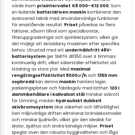
värde inom
prisintervallet
€8 000–€12 000
. Som
en ledande
batteridriven maskin
kombinerar den
avancerad teknik med användarvänliga funktioner
för enastående resultat.
Priset
påverkas av flera
faktorer, såsom tillval som specialborstar,
filteruppgraderingar och sprinklersystem, vilket gör
det möjligt att skräddarsy maskinen efter specifika
behov. Utrustad med ett
underhållsfritt 48V-
batterisystem
ger SMITH JB1350 över 4 timmars
kontinuerlig drift, vilket säkerställer effektivitet vid
städning av stora ytor. Med
maximal
rengöringseffektivitet 8000㎡/h
och
1350 mm
sopbredd
kan denna
maskin
hantera lager,
parkeringsplatser och fabriksgolv med lätthet.
120 l
dammbehållare i kallvalsat stål
minskar avbrott
för tömning, medan
hydrauliskt dubbelt
skivbromssystem
ökar säkerhet och tillförlitlighet.
Den miljövänliga driften eliminerar bränslekostnader
och minskar ljudnivån, vilket gör den idealisk för
skolor, sjukhus och andra känsliga miljöer.
Priset
speglar även den robusta byggkvaliteten och låga