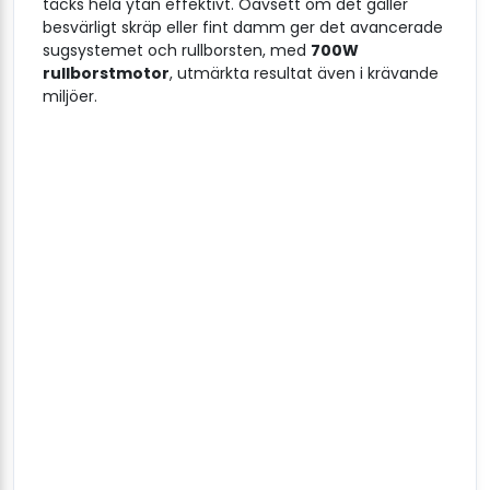
täcks hela ytan effektivt. Oavsett om det gäller
besvärligt skräp eller fint damm ger det avancerade
sugsystemet och rullborsten, med
700W
rullborstmotor
, utmärkta resultat även i krävande
miljöer.