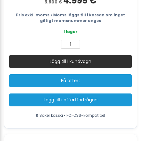
4.999
€
5.800
€
ursprungliga
nuvarande
priset
priset
var:
är:
Pris exkl. moms • Moms läggs till i kassan om inget
5.800 €.
4.999 €.
giltigt momsnummer anges
I lager
Åkbar
sopmaskin
SMITH
Lägg till i kundvagn
JB1350
-
8000
Få offert
m²/h
effektivitet
mängd
Lägg till i offertförfrågan
🔒 Säker kassa • PCI‑DSS-kompatibel