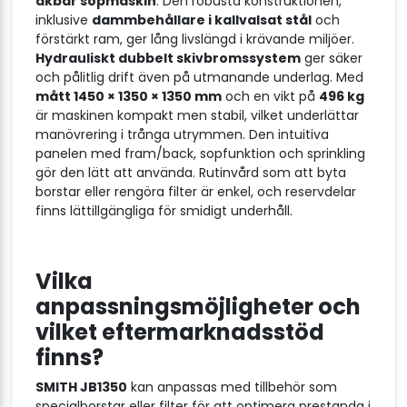
åkbar sopmaskin
. Den robusta konstruktionen,
inklusive
dammbehållare i kallvalsat stål
och
förstärkt ram, ger lång livslängd i krävande miljöer.
Hydrauliskt dubbelt skivbromssystem
ger säker
och pålitlig drift även på utmanande underlag. Med
mått 1450 × 1350 × 1350 mm
och en vikt på
496 kg
är maskinen kompakt men stabil, vilket underlättar
manövrering i trånga utrymmen. Den intuitiva
panelen med fram/back, sopfunktion och sprinkling
gör den lätt att använda. Rutinvård som att byta
borstar eller rengöra filter är enkel, och reservdelar
finns lättillgängliga för smidigt underhåll.
Vilka
anpassningsmöjligheter och
vilket eftermarknadsstöd
finns?
SMITH JB1350
kan anpassas med tillbehör som
specialborstar eller filter för att optimera prestanda i