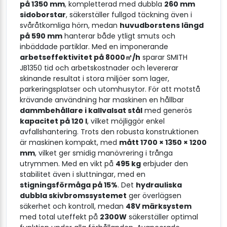
på 1350 mm
, kompletterad med dubbla
260 mm
sidoborstar
, säkerställer fullgod täckning även i
svåråtkomliga hörn, medan
huvudborstens längd
på 590 mm
hanterar både ytligt smuts och
inbäddade partiklar. Med en imponerande
arbetseffektivitet på 8000㎡/h
sparar SMITH
JB1350 tid och arbetskostnader och levererar
skinande resultat i stora miljöer som lager,
parkeringsplatser och utomhusytor. För att motstå
krävande användning har maskinen en hållbar
dammbehållare i kallvalsat stål
med generös
kapacitet på 120 l
, vilket möjliggör enkel
avfallshantering. Trots den robusta konstruktionen
är maskinen kompakt, med
mått 1700 × 1350 × 1200
mm
, vilket ger smidig manövrering i trånga
utrymmen. Med en vikt på
495 kg
erbjuder den
stabilitet även i sluttningar, med en
stigningsförmåga på 15%
. Det
hydrauliska
dubbla skivbromssystemet
ger överlägsen
säkerhet och kontroll, medan
48V märksystem
med total uteffekt på
2300W
säkerställer optimal