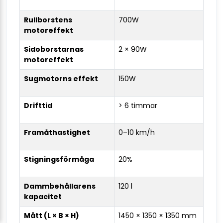
Rullborstens
700W
motoreffekt
Sidoborstarnas
2 × 90W
motoreffekt
Sugmotorns effekt
150W
Drifttid
> 6 timmar
Framåthastighet
0–10 km/h
Stigningsförmåga
20%
Dammbehållarens
120 l
kapacitet
Mått (L × B × H)
1450 × 1350 × 1350 mm