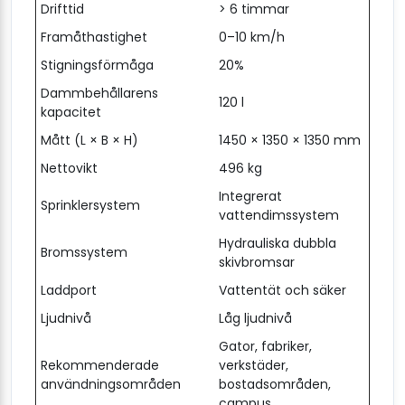
Drifttid
> 6 timmar
Framåthastighet
0–10 km/h
Stigningsförmåga
20%
Dammbehållarens
120 l
kapacitet
Mått (L × B × H)
1450 × 1350 × 1350 mm
Nettovikt
496 kg
Integrerat
Sprinklersystem
vattendimssystem
Hydrauliska dubbla
Bromssystem
skivbromsar
Laddport
Vattentät och säker
Ljudnivå
Låg ljudnivå
Gator, fabriker,
Rekommenderade
verkstäder,
användningsområden
bostadsområden,
campus