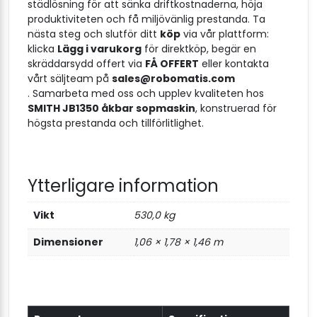
städlösning för att sänka driftkostnaderna, höja
produktiviteten och få miljövänlig prestanda. Ta
nästa steg och slutför ditt
köp
via vår plattform:
klicka
Lägg i varukorg
för direktköp, begär en
skräddarsydd offert via
FÅ OFFERT
eller kontakta
vårt säljteam på
sales@robomatis.com
. Samarbeta med oss och upplev kvaliteten hos
SMITH JB1350 åkbar sopmaskin
, konstruerad för
högsta prestanda och tillförlitlighet.
Ytterligare information
Vikt
530,0 kg
Dimensioner
1,06 × 1,78 × 1,46 m