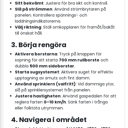
Sitt bekvämt
: Justera för bra sikt och kontroll.
Slå på strömmen
: Använd strömbrytaren på
panelen. Kontrollera spännings- och
laddningsindikatorerna.
Välj riktning
: Ställ omkopplaren för framåt/bakåt
till önskat håll.
3. Börja rengöra
Aktivera borstarna
: Tryck på knappen för
sopning för att starta
700 mm rullborste
och
dubbla
500 mm sidoborstar
.
Starta sugsystemet
: Aktivera suget för effektiv
upptagning av smuts och fint damm.
Använd sprinklern (valfritt)
: Vid dammiga ytor,
slå på sprinklersystemet från panelen.
Justera hastigheten
: Använd gaspedalen för att
reglera farten
0–10 km/h
. Sänk farten i trånga
eller folktäta utrymmen.
4. Navigera i området