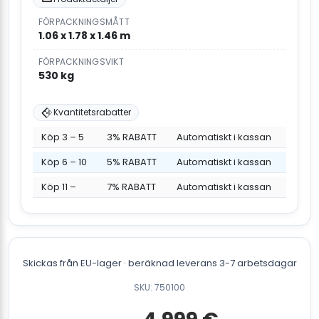
FÖRPACKNINGSMÅTT
1.06 x 1.78 x 1.46 m
FÖRPACKNINGSVIKT
530 kg
Kvantitetsrabatter
Köp 3 – 5
3% RABATT
Automatiskt i kassan
Köp 6 – 10
5% RABATT
Automatiskt i kassan
Köp 11 –
7% RABATT
Automatiskt i kassan
Skickas från EU-lager · beräknad leverans 3-7 arbetsdagar
SKU: 750100
Det
Det