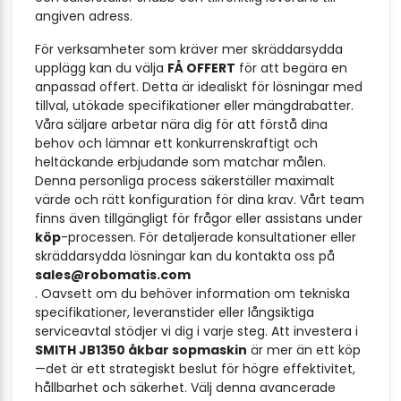
angiven adress.
För verksamheter som kräver mer skräddarsydda
upplägg kan du välja
FÅ OFFERT
för att begära en
anpassad offert. Detta är idealiskt för lösningar med
tillval, utökade specifikationer eller mängdrabatter.
Våra säljare arbetar nära dig för att förstå dina
behov och lämnar ett konkurrenskraftigt och
heltäckande erbjudande som matchar målen.
Denna personliga process säkerställer maximalt
värde och rätt konfiguration för dina krav. Vårt team
finns även tillgängligt för frågor eller assistans under
köp
-processen. För detaljerade konsultationer eller
skräddarsydda lösningar kan du kontakta oss på
sales@robomatis.com
. Oavsett om du behöver information om tekniska
specifikationer, leveranstider eller långsiktiga
serviceavtal stödjer vi dig i varje steg. Att investera i
SMITH JB1350 åkbar sopmaskin
är mer än ett köp
—det är ett strategiskt beslut för högre effektivitet,
hållbarhet och säkerhet. Välj denna avancerade