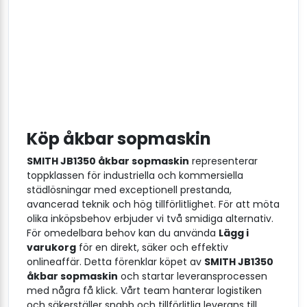
Köp åkbar sopmaskin
SMITH JB1350 åkbar sopmaskin
representerar
toppklassen för industriella och kommersiella
städlösningar med exceptionell prestanda,
avancerad teknik och hög tillförlitlighet. För att möta
olika inköpsbehov erbjuder vi två smidiga alternativ.
För omedelbara behov kan du använda
Lägg i
varukorg
för en direkt, säker och effektiv
onlineaffär. Detta förenklar köpet av
SMITH JB1350
åkbar sopmaskin
och startar leveransprocessen
med några få klick. Vårt team hanterar logistiken
och säkerställer snabb och tillförlitlig leverans till