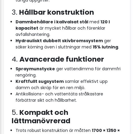
3.
Hållbar konstruktion
Dammbehållare i kallvalsat stål
med
120 l
kapacitet
är mycket hållbar och förenklar
avfallshantering.
Hydrauliskt dubbelt skivbromssystem
ger
säker körning även i sluttningar med
15% lutning
.
4.
Avancerade funktioner
Spraymunstycke
ger vattendimma för dammfri
rengöring.
Kraftfullt sugsystem
samlar effektivt upp
damm och skräp för en ren miljö.
Antikollisions- och vattentäta strålkastare
förbättrar sikt och hållbarhet.
5.
Kompakt och
lättmanövrerad
Trots robust konstruktion är måtten
1700 × 1350 ×