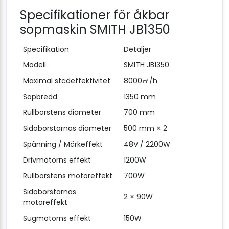
Specifikationer för åkbar
sopmaskin SMITH JB1350
Specifikation
Detaljer
Modell
SMITH JB1350
Maximal städeffektivitet
8000㎡/h
Sopbredd
1350 mm
Rullborstens diameter
700 mm
Sidoborstarnas diameter
500 mm × 2
Spänning / Märkeffekt
48V / 2200W
Drivmotorns effekt
1200W
Rullborstens motoreffekt
700W
Sidoborstarnas
2 × 90W
motoreffekt
Sugmotorns effekt
150W